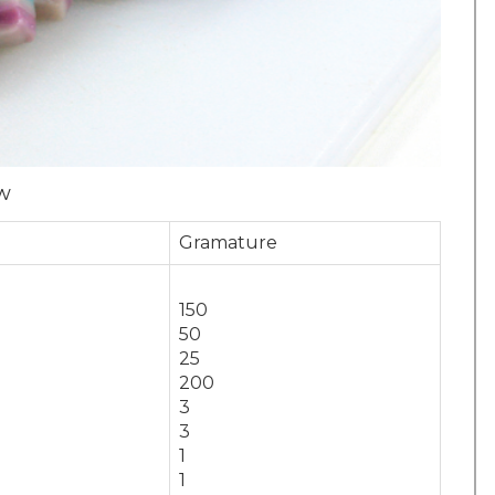
w
Gramature
150
50
25
200
3
3
1
1