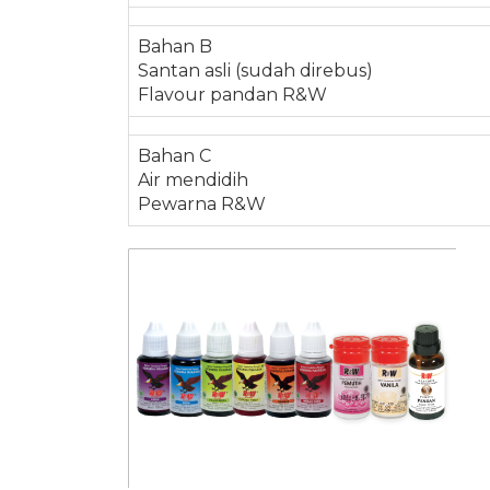
Bahan B
Santan asli (sudah direbus)
Flavour pandan R&W
Bahan C
Air mendidih
Pewarna R&W